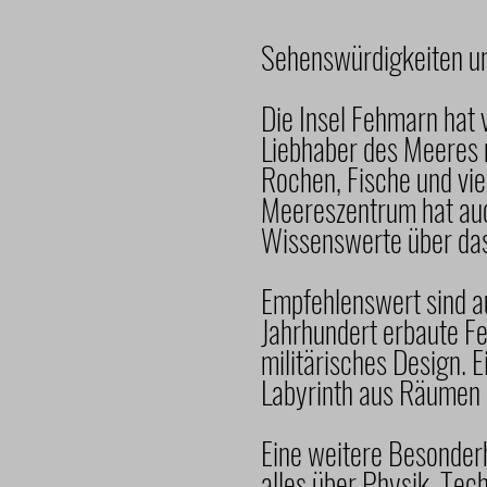
Sehenswürdigkeiten un
Die Insel Fehmarn hat 
Liebhaber des Meeres
Rochen, Fische und vie
Meereszentrum hat auch
Wissenswerte über das
Empfehlenswert sind a
Jahrhundert erbaute Fes
militärisches Design. 
Labyrinth aus Räumen 
Eine weitere Besonderh
alles über Physik, Tec