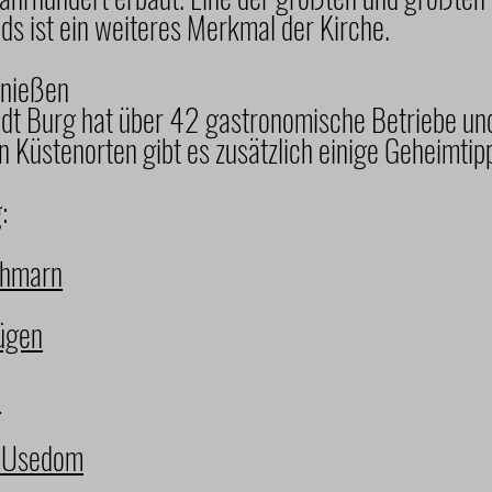
s ist ein weiteres Merkmal der Kirche.
enießen
tadt Burg hat über 42 gastronomische Betriebe un
n Küstenorten gibt es zusätzlich einige Geheimtip
:
ehmarn
ügen
n
n Usedom